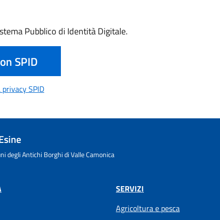
istema Pubblico di Identità Digitale.
con SPID
Visualizza l'informativa privacy SPID
a privacy SPID
Esine
i degli Antichi Borghi di Valle Camonica
À
SERVIZI
Agricoltura e pesca