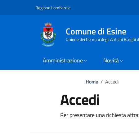
Comune di Esine
Vai al contenuto principale
(apre in un'altra scheda).
Regione Lombardia
Comune di Esine
Unione dei Comuni degli Antichi Borghi 
Amministrazione
Novità
Home
/
Accedi
Accedi
Per presentare una richiesta attrav