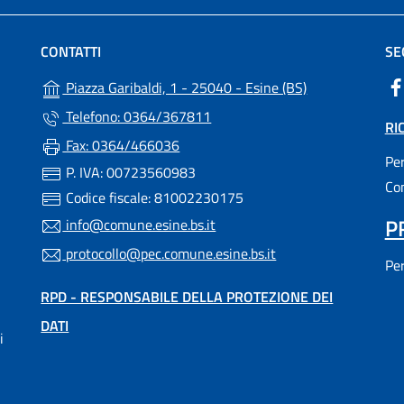
CONTATTI
SE
(apre in un'altra
Piazza Garibaldi, 1 - 25040 - Esine (BS)
Telefono: 0364/367811
RI
Fax: 0364/466036
Per
P. IVA: 00723560983
Co
Codice fiscale: 81002230175
P
info@comune.esine.bs.it
protocollo@pec.comune.esine.bs.it
Per
RPD - RESPONSABILE DELLA PROTEZIONE DEI
DATI
i